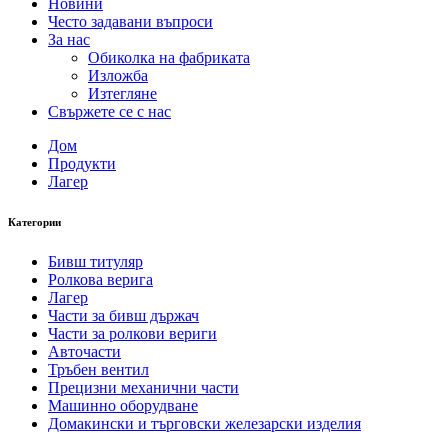
Новини
Често задавани въпроси
За нас
Обиколка на фабриката
Изложба
Изтегляне
Свържете се с нас
Дом
Продукти
Лагер
Категории
Бивш титуляр
Ролкова верига
Лагер
Части за бивш държач
Части за ролкови вериги
Авточасти
Тръбен вентил
Прецизни механични части
Машинно оборудване
Домакински и търговски железарски изделия