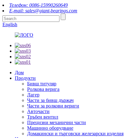
Телефон: 0086-15990260649
E-mail: sales@giant-bearings.com
English
Дом
Продукти
Бивш титуляр
Ролкова верига
Лагер
Части за бивш държач
Части за ролкови вериги
Авточасти
Тръбен вентил
Прецизни механични части
Машинно оборудване
Домакински и търговски железарски изделия