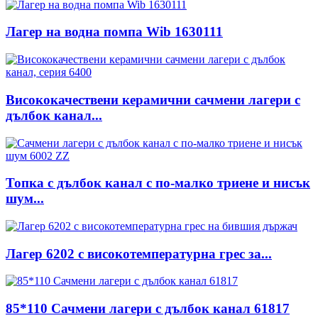
Лагер на водна помпа Wib 1630111
Висококачествени керамични сачмени лагери с
дълбок канал...
Топка с дълбок канал с по-малко триене и нисък
шум...
Лагер 6202 с високотемпературна грес за...
85*110 Сачмени лагери с дълбок канал 61817