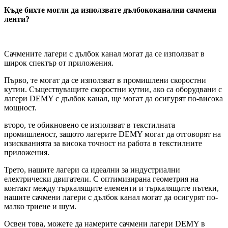
Къде бихте могли да използвате дълбококанални сачмени
ленти?
Сачмените лагери с дълбок канал могат да се използват в
широк спектър от приложения.
Първо, те могат да се използват в промишлени скоростни
кутии. Съществуващите скоростни кутии, ако са оборудвани с
лагери DEMY с дълбок канал, ще могат да осигурят по-висока
мощност.
второ, те обикновено се използват в текстилната
промишленост, защото лагерите DEMY могат да отговорят на
изискванията за висока точност на работа в текстилните
приложения.
Трето, нашите лагери са идеални за индустриални
електрически двигатели. С оптимизирана геометрия на
контакт между търкалящите елементи и търкалящите пътеки,
нашите сачмени лагери с дълбок канал могат да осигурят по-
малко триене и шум.
Освен това, можете да намерите сачмени лагери DEMY в