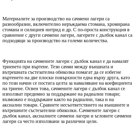
Материалите за производство на сачмени лагери са
разнообразни, включително неръждаема стомана, хромирана
стомана и силициев нитрид и др. С по-проста конструкция в
сравнение с други сачмени лагери, лагерите с дълбок канал са
подходящи за производство на големи количества.
Функцията на сачмените лагери с дълбок канал е да намалят
триенето при въртене. Тези сачми между външната и
вътрешната състезателна обиколка помагат да се избегне
въртенето на две плоски повърхности една върху друга, като
по този начин се постига целта за намаляване на коефициента
на триене. Освен това, сачмените лагери с дълбок канал се
използват предимно за поддържане на радиални товари;
възможно е поддържане както на радиални, така и на
аксиални товари. Сравнете несъответствието на външните и
вътрешните състезателни обиколки. Сачмените лагери с
дълбок канал, аксиалните сачмени лагери и ъгловите сачмени
лагери са често използвани за различни цели.