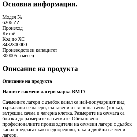
Основна информация.
Модел №
6206 ZZ
Произход
Китай
Код по ХС
8482800000
Производствен капацитет
30000/на месец
Описание на продукта
Описание на продукта
Нашите сачмени лагери марка BMT?
Сачмените лагери с дълбок канал са най-популярният вид
търкалящи се лагери, съставени от външна сачма (топка),
вътрешна сачма и лагерна клетка. Размерите на сачмата са
близки до размерите на сачмите. Обикновено
професионалните производители на сачмени лагери с дълбок
канал предлагат както едноредови, така и двойни сачмени
лагери.