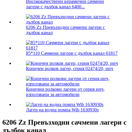
Висококачествени керамични сачмени
лагери с дълбок канал 6400...
6206 Zz Превъзходни сачмени лагери с
дълбок канал
85*110 Сачмени лагери с дълбок канал 61817
Коничен ролков лагер, серия 02474/20, инч
Конични ролкови лагери от серия инч,
използвани за автомобили
Лагер на водна помпа Wib 1630930s
6206 Zz Превъзходни сачмени лагери с
дълбок канал