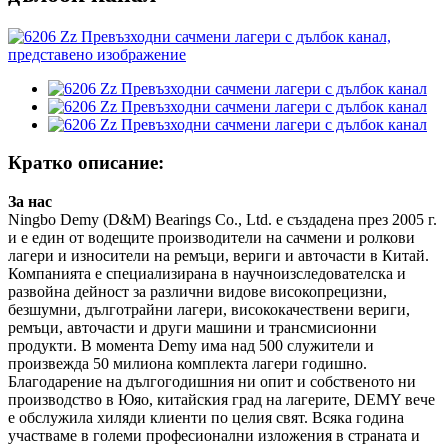
Кратко описание:
За нас
Ningbo Demy (D&M) Bearings Co., Ltd. е създадена през 2005 г.
и е един от водещите производители на сачмени и ролкови
лагери и износители на ремъци, вериги и авточасти в Китай.
Компанията е специализирана в научноизследователска и
развойна дейност за различни видове високопрецизни,
безшумни, дълготрайни лагери, висококачествени вериги,
ремъци, авточасти и други машини и трансмисионни
продукти. В момента Demy има над 500 служители и
произвежда 50 милиона комплекта лагери годишно.
Благодарение на дългогодишния ни опит и собственото ни
производство в Юяо, китайския град на лагерите, DEMY вече
е обслужила хиляди клиенти по целия свят. Всяка година
участваме в големи професионални изложения в страната и