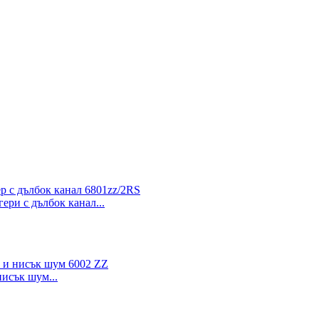
ери с дълбок канал...
нисък шум...