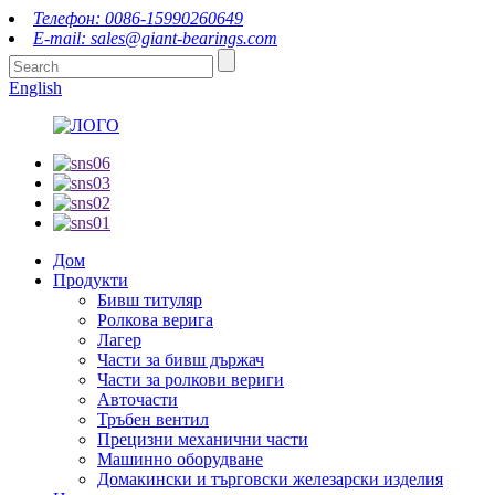
Телефон: 0086-15990260649
E-mail: sales@giant-bearings.com
English
Дом
Продукти
Бивш титуляр
Ролкова верига
Лагер
Части за бивш държач
Части за ролкови вериги
Авточасти
Тръбен вентил
Прецизни механични части
Машинно оборудване
Домакински и търговски железарски изделия