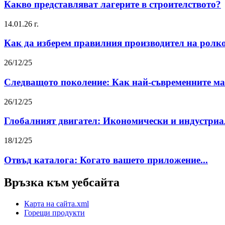
Какво представляват лагерите в строителството?
14.01.26 г.
Как да изберем правилния производител на ролко
26/12/25
Следващото поколение: Как най-съвременните мат
26/12/25
Глобалният двигател: Икономически и индустриал
18/12/25
Отвъд каталога: Когато вашето приложение...
Връзка към уебсайта
Карта на сайта.xml
Горещи продукти