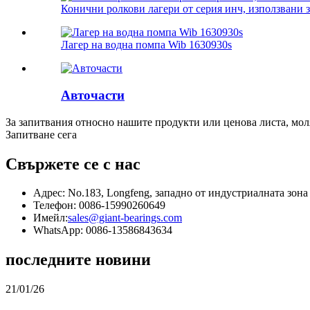
Конични ролкови лагери от серия инч, използвани 
Лагер на водна помпа Wib 1630930s
Авточасти
За запитвания относно нашите продукти или ценова листа, моля,
Запитване сега
Свържете се с нас
Адрес: No.183, Longfeng, западно от индустриалната зона
Телефон: 0086-15990260649
Имейл:
sales@giant-bearings.com
WhatsApp: 0086-13586843634
последните новини
21/01/26