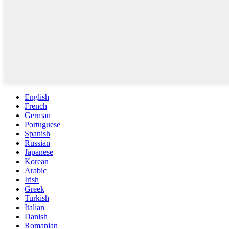
English
French
German
Portuguese
Spanish
Russian
Japanese
Korean
Arabic
Irish
Greek
Turkish
Italian
Danish
Romanian