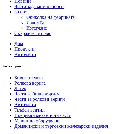
Новини
Често задавани въпроси
За нас
Обиколка на фабриката
Изложба
Изтегляне
Свържете се с нас
Дом
Продукти
Авточасти
Категории
Бивш титуляр
Ролкова верига
Лагер
Части за бивш държач
Части за ролкови вериги
Авточасти
Тръбен вентил
Прецизни механични части
Машинно оборудване
Домакински и търговски железарски изделия