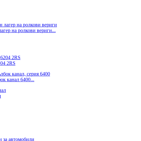
агер на ролкови вериги...
204 2RS
к канал 6400...
л