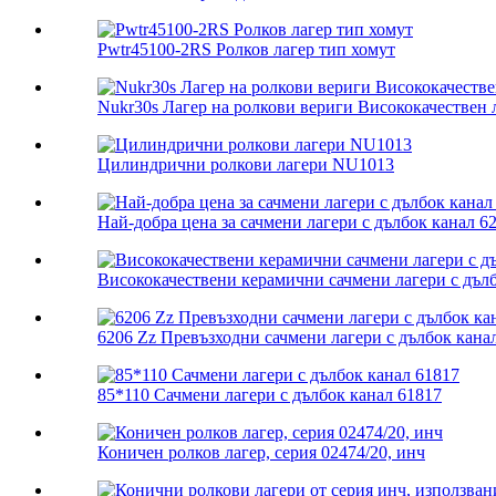
Pwtr45100-2RS Ролков лагер тип хомут
Nukr30s Лагер на ролкови вериги Висококачествен л
Цилиндрични ролкови лагери NU1013
Най-добра цена за сачмени лагери с дълбок канал 6
Висококачествени керамични сачмени лагери с дълбо
6206 Zz Превъзходни сачмени лагери с дълбок кана
85*110 Сачмени лагери с дълбок канал 61817
Коничен ролков лагер, серия 02474/20, инч