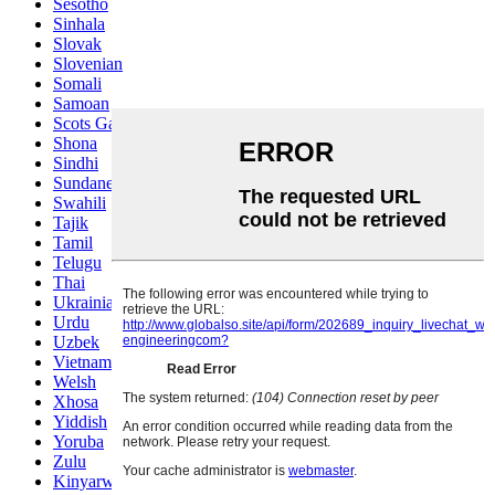
Sesotho
Sinhala
Slovak
Slovenian
Somali
Samoan
Scots Gaelic
Shona
Sindhi
Sundanese
Swahili
Tajik
Tamil
Telugu
Thai
Ukrainian
Urdu
Uzbek
Vietnamese
Welsh
Xhosa
Yiddish
Yoruba
Zulu
Kinyarwanda