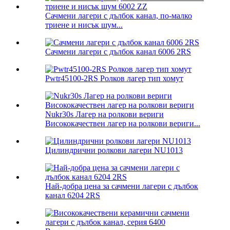
Сачмени лагери с дълбок канал, по-малко
триене и нисък шум...
Сачмени лагери с дълбок канал 6006 2RS
Pwtr45100-2RS Ролков лагер тип хомут
Nukr30s Лагер на ролкови вериги
Висококачествен лагер на ролкови вериги...
Цилиндрични ролкови лагери NU1013
Най-добра цена за сачмени лагери с дълбок
канал 6204 2RS