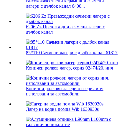
Висококачествени керамични сачмени
лагери с дълбок канал 6400...
6206 Zz Превъзходни сачмени лагери с
дълбок канал
85*110 Сачмени лагери с дълбок канал 61817
Коничен ролков лагер, серия 02474/20, инч
Конични ролкови лагери от серия инч,
използвани за автомобили
Лагер на водна помпа Wib 1630930s