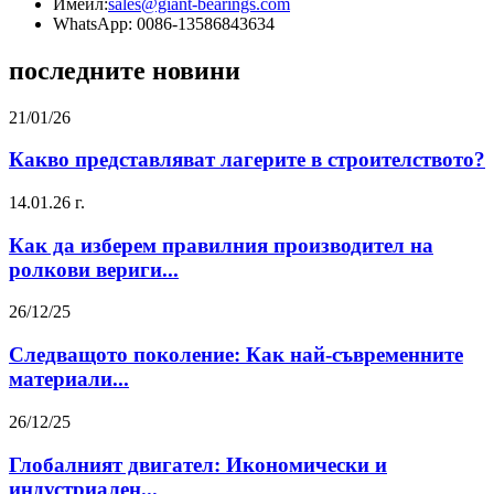
Имейл:
sales@giant-bearings.com
WhatsApp: 0086-13586843634
последните новини
21/01/26
Какво представляват лагерите в строителството?
14.01.26 г.
Как да изберем правилния производител на
ролкови вериги...
26/12/25
Следващото поколение: Как най-съвременните
материали...
26/12/25
Глобалният двигател: Икономически и
индустриален...