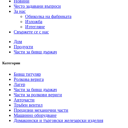
Новини
Често задавани въпроси
За нас
Обиколка на фабриката
Изложба
Изтегляне
Свържете се с нас
Дом
Продукти
Части за бивш държач
Категории
Бивш титуляр
Ролкова верига
Лагер
Части за бивш държач
Части за ролкови вериги
Авточасти
Тръбен вентил
Прецизни механични части
Машинно оборудване
Домакински и търговски железарски изделия