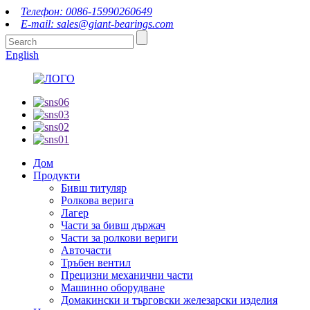
Телефон: 0086-15990260649
E-mail: sales@giant-bearings.com
English
Дом
Продукти
Бивш титуляр
Ролкова верига
Лагер
Части за бивш държач
Части за ролкови вериги
Авточасти
Тръбен вентил
Прецизни механични части
Машинно оборудване
Домакински и търговски железарски изделия